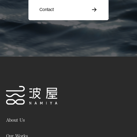
Contact
波屋
About Us
Our Works